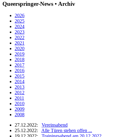
Queerspringer-News • Archiv
2026
2025
2024
2023
2022
2021
2020
2019
2018
2017
2016
2015
2014
2013
2012
2011
2010
2009
2008
27.12.2022:
Vereinsabend
25.12.2022:
Alle Türen stehen offen ...
19.12.2022:
Trainingsabend am 20.12.2022