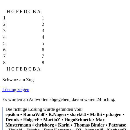
H
G
F
E
D
C
B
A
1
1
2
2
3
3
4
4
5
5
6
6
7
7
8
8
H
G
F
E
D
C
B
A
Schwarz am Zug
Lösung zeigen
Es wurden 25 Antworten abgegeben, davon waren 24 richtig.
Die richtige Lösung wurde gefunden von:
epsilon • RamaWolf • K.Nagen • shark64 • Mathi • p.hagen •
Dennis • HolgerF • MartinZ • HugoSchneck • Max
Mustermann • chrisborg • Karin • Thomas Binder • Patznase