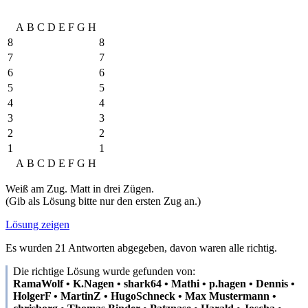
A
B
C
D
E
F
G
H
8
8
7
7
6
6
5
5
4
4
3
3
2
2
1
1
A
B
C
D
E
F
G
H
Weiß am Zug. Matt in drei Zügen.
(Gib als Lösung bitte nur den ersten Zug an.)
Lösung zeigen
Es wurden 21 Antworten abgegeben, davon waren alle richtig.
Die richtige Lösung wurde gefunden von:
RamaWolf • K.Nagen • shark64 • Mathi • p.hagen • Dennis •
HolgerF • MartinZ • HugoSchneck • Max Mustermann •